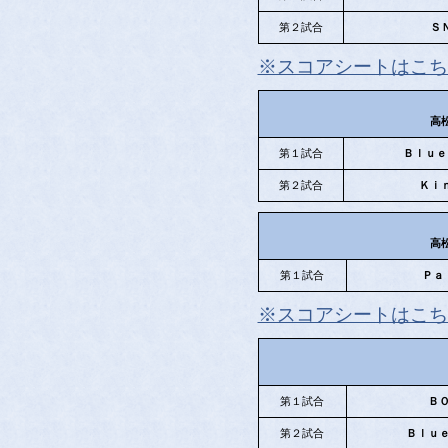
第２試合
Ｓ
※スコアシートはこち
高
第１試合
Ｂｌｕｅ
第２試合
Ｋｉ
高
第１試合
Ｐａ
※スコアシートはこち
第１試合
Ｂ
第２試合
Ｂｌｕ