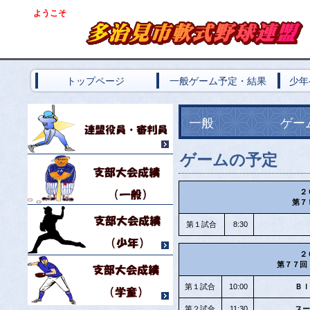
ようこ
そ
トップページ
一般ゲーム予定・結果
少年
一般
ゲー
ゲームの予定
２
第７
第１試合
8:30
２
第７７回
第１試合
10:00
Ｂｌ
第２試合
11:30
スー